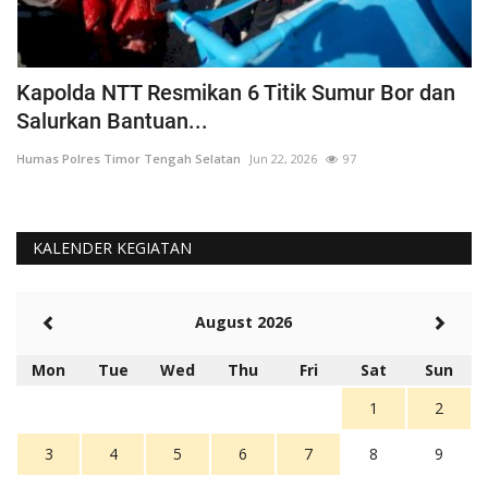
a
Kapolda NTT Resmikan 6 Titik Sumur Bor dan
I
Salurkan Bantuan...
T
Humas Polres Timor Tengah Selatan
Jun 22, 2026
97
Hu
KALENDER KEGIATAN
August 2026
Mon
Tue
Wed
Thu
Fri
Sat
Sun
1
2
3
4
5
6
7
8
9