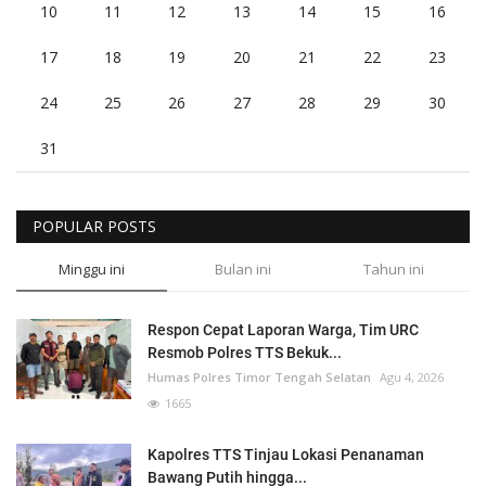
10
11
12
13
14
15
16
17
18
19
20
21
22
23
24
25
26
27
28
29
30
31
POPULAR POSTS
Minggu ini
Bulan ini
Tahun ini
Respon Cepat Laporan Warga, Tim URC
Resmob Polres TTS Bekuk...
Humas Polres Timor Tengah Selatan
Agu 4, 2026
1665
Kapolres TTS Tinjau Lokasi Penanaman
Bawang Putih hingga...