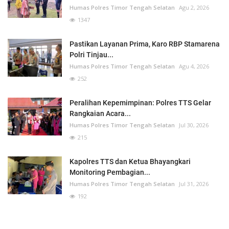
Humas Polres Timor Tengah Selatan
Agu 2, 2026
1347
Pastikan Layanan Prima, Karo RBP Stamarena
Polri Tinjau...
Humas Polres Timor Tengah Selatan
Agu 4, 2026
252
Peralihan Kepemimpinan: Polres TTS Gelar
Rangkaian Acara...
Humas Polres Timor Tengah Selatan
Jul 30, 2026
215
Kapolres TTS dan Ketua Bhayangkari
Monitoring Pembagian...
Humas Polres Timor Tengah Selatan
Jul 31, 2026
192