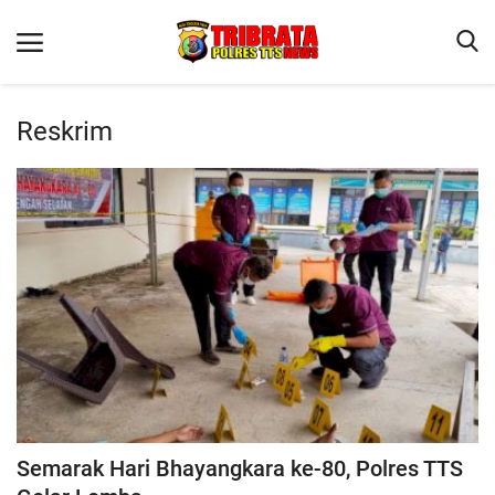
Reskrim
Beranda
Terms & Conditions
Reskrim
Binkam
Lantas
Giat Ops
Polisi Kita
Jurnal Kamtibmas
Semarak Hari Bhayangkara ke-80, Polres TTS