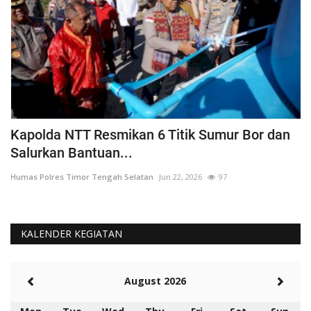
a
Kapolda NTT Resmikan 6 Titik Sumur Bor dan
I
Salurkan Bantuan...
T
Humas Polres Timor Tengah Selatan
Jun 22, 2026
97
Hu
KALENDER KEGIATAN
August 2026