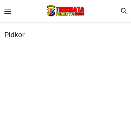
Pidkor
Beranda
Terms & Conditions
Reskrim
Binkam
Lantas
Giat Ops
Polisi Kita
Jurnal Kamtibmas