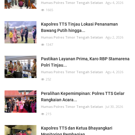
Humas Polres Timor Tengah Selatan
Agu 4, 2026
1665
Kapolres TTS Tinjau Lokasi Penanaman
Bawang Putih hingga...
Humas Polres Timor Tengah Selatan
Agu 2, 2026
1347
Pastikan Layanan Prima, Karo RBP Stamarena
Polri Tinjau...
Humas Polres Timor Tengah Selatan
Agu 4, 2026
252
Peralihan Kepemimpinan: Polres TTS Gelar
Rangkaian Acara...
Humas Polres Timor Tengah Selatan
Jul 30, 2026
215
Kapolres TTS dan Ketua Bhayangkari
Monitoring Pembagian...