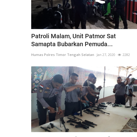
an
Nop 1, 2017
1646
Humas Polres Timor Tengah Selatan
Feb 25, 2021
Patroli Malam, Unit Patmor Sat
Samapta Bubarkan Pemuda...
Humas Polres Timor Tengah Selatan
Jan 27, 2020
2282