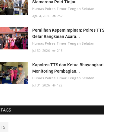
Stamarena Polri Tinjau...
Humas Polres Timor Tengah Selatan
Agu 4, 2026
252
Peralihan Kepemimpinan: Polres TTS
Gelar Rangkaian Acara...
Humas Polres Timor Tengah Selatan
Jul 30, 2026
215
Kapolres TTS dan Ketua Bhayangkari
Monitoring Pembagian...
Humas Polres Timor Tengah Selatan
Jul 31, 2026
192
TAGS
TTS