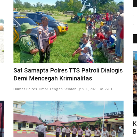
Jurnal Kamtibmas
Sat Samapta Polres TTS Patroli Dialogis
Demi Mencegah Kriminalitas
Humas Polres Timor Tengah Selatan
Jan 30, 2020
2201
sasi
Seluruh Pendaki Gunung Marapi Yang
K
Terdata Ditemukan
B