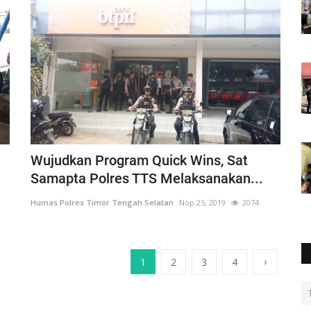
Wujudkan Program Quick Wins, Sat
Samapta Polres TTS Melaksanakan...
Humas Polres Timor Tengah Selatan
Nop 25, 2019
2074
›
1
2
3
4