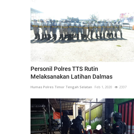
Polisi Kita
Personil Polres TTS Rutin
Melaksanakan Latihan Dalmas
Humas Polres Timor Tengah Selatan
Feb 1, 2020
2337
abungan bersama
Sat Intelkam Polres TTS Sosiali
Pelayanan SKCK Keliling...