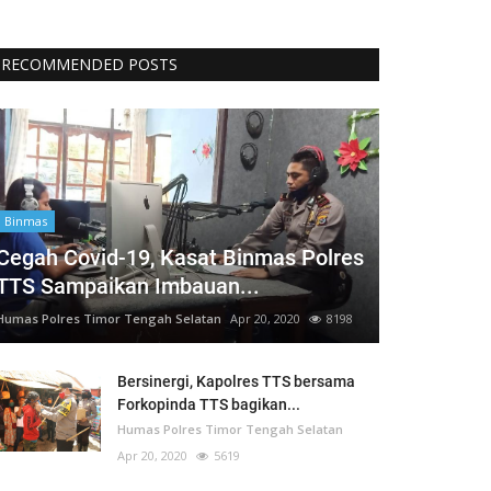
RECOMMENDED POSTS
Binmas
Cegah Covid-19, Kasat Binmas Polres
TTS Sampaikan Imbauan...
Humas Polres Timor Tengah Selatan
Apr 20, 2020
8198
Bersinergi, Kapolres TTS bersama
Forkopinda TTS bagikan...
Humas Polres Timor Tengah Selatan
Apr 20, 2020
5619