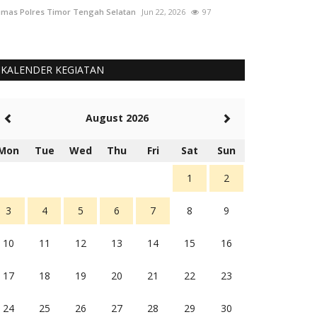
mas Polres Timor Tengah Selatan
Jun 22, 2026
97
Humas Polres Tim
KALENDER KEGIATAN
August 2026
Mon
Tue
Wed
Thu
Fri
Sat
Sun
1
2
3
4
5
6
7
8
9
10
11
12
13
14
15
16
17
18
19
20
21
22
23
24
25
26
27
28
29
30