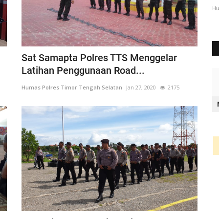
3072
Humas Polres Timor Tengah Selatan
Des 6, 2023
1063
Hu
Sat Samapta Polres TTS Menggelar
Latihan Penggunaan Road...
Humas Polres Timor Tengah Selatan
Jan 27, 2020
2175