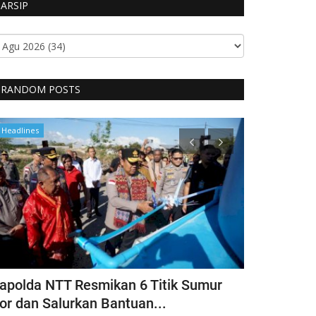
ARSIP
RANDOM POSTS
Headlines
Polisi Kita
apolda NTT Resmikan 6 Titik Sumur
Itwasda Po
or dan Salurkan Bantuan...
Polres TTS