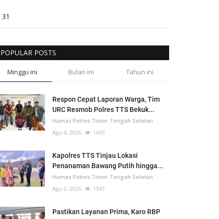
31
POPULAR POSTS
Minggu ini
Bulan ini
Tahun ini
Respon Cepat Laporan Warga, Tim
URC Resmob Polres TTS Bekuk...
Humas Polres Timor Tengah Selatan
Agu 4, 2026
1665
Kapolres TTS Tinjau Lokasi
Penanaman Bawang Putih hingga...
Humas Polres Timor Tengah Selatan
Agu 2, 2026
1347
Pastikan Layanan Prima, Karo RBP