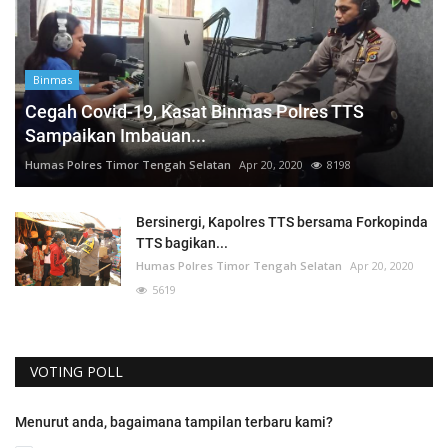
Binmas
Cegah Covid-19, Kasat Binmas Polres TTS
Sampaikan Imbauan...
Humas Polres Timor Tengah Selatan
Apr 20, 2020
8198
Bersinergi, Kapolres TTS bersama Forkopinda
TTS bagikan...
Humas Polres Timor Tengah Selatan
Apr 20, 2020
5619
VOTING POLL
Menurut anda, bagaimana tampilan terbaru kami?