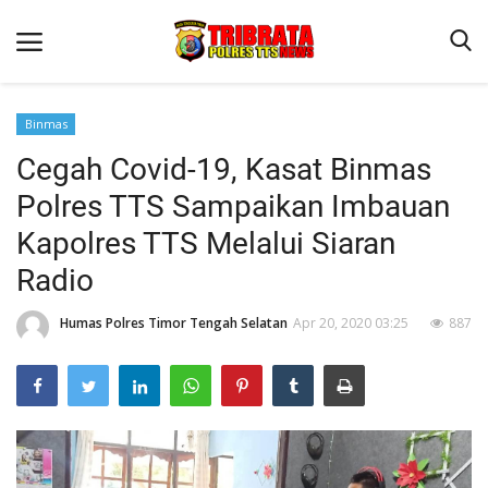
Binmas
Cegah Covid-19, Kasat Binmas
Beranda
Polres TTS Sampaikan Imbauan
Terms & Conditions
Kapolres TTS Melalui Siaran
Reskrim
Radio
Binkam
Humas Polres Timor Tengah Selatan
Apr 20, 2020 03:25
887
Lantas
Giat Ops
Polisi Kita
Jurnal Kamtibmas