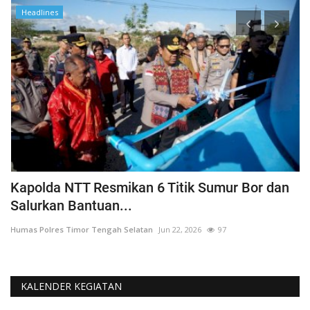
Headlines
a
Kapolda NTT Resmikan 6 Titik Sumur Bor dan
I
Salurkan Bantuan...
T
Humas Polres Timor Tengah Selatan
Jun 22, 2026
97
Hu
KALENDER KEGIATAN