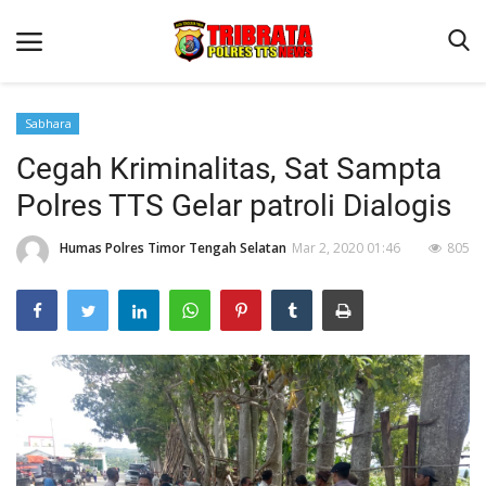
Sabhara
Cegah Kriminalitas, Sat Sampta
Beranda
Polres TTS Gelar patroli Dialogis
Terms & Conditions
Humas Polres Timor Tengah Selatan
Mar 2, 2020 01:46
805
Reskrim
Binkam
Lantas
Giat Ops
Polisi Kita
Jurnal Kamtibmas