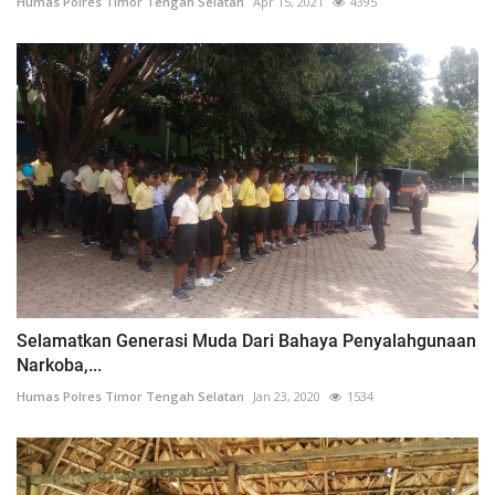
Humas Polres Timor Tengah Selatan
Apr 15, 2021
4395
Selamatkan Generasi Muda Dari Bahaya Penyalahgunaan
Narkoba,...
Humas Polres Timor Tengah Selatan
Jan 23, 2020
1534