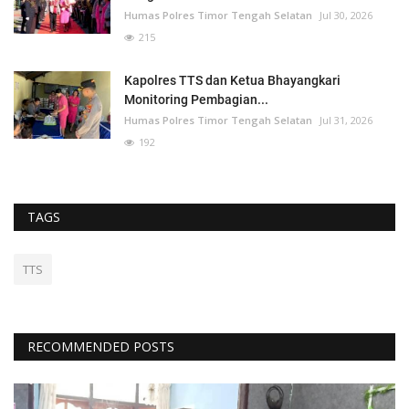
Humas Polres Timor Tengah Selatan
Jul 30, 2026
215
Kapolres TTS dan Ketua Bhayangkari
Monitoring Pembagian...
Humas Polres Timor Tengah Selatan
Jul 31, 2026
192
TAGS
TTS
RECOMMENDED POSTS