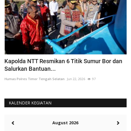
a
Kapolda NTT Resmikan 6 Titik Sumur Bor dan
I
Salurkan Bantuan...
T
Humas Polres Timor Tengah Selatan
Jun 22, 2026
97
Hu
KALENDER KEGIATAN
August 2026