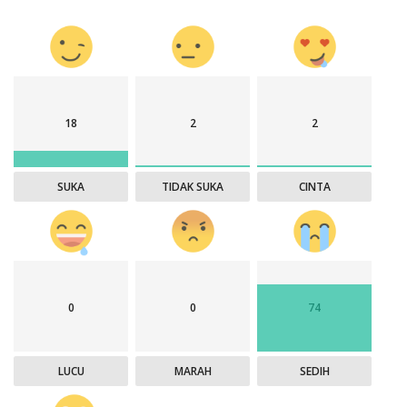
18
2
2
SUKA
TIDAK SUKA
CINTA
0
0
74
LUCU
MARAH
SEDIH