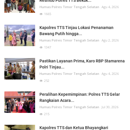
Resmob Polres TTS Bekuk...
Humas Polres Timor Tengah Selatan
Agu 4, 2026
1665
Kapolres TTS Tinjau Lokasi Penanaman
Bawang Putih hingga...
Humas Polres Timor Tengah Selatan
Agu 2, 2026
1347
Pastikan Layanan Prima, Karo RBP Stamarena
Polri Tinjau...
Humas Polres Timor Tengah Selatan
Agu 4, 2026
252
Peralihan Kepemimpinan: Polres TTS Gelar
Rangkaian Acara...
Humas Polres Timor Tengah Selatan
Jul 30, 2026
215
Kapolres TTS dan Ketua Bhayangkari