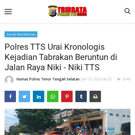
Jurnal Kamtibmas
Polres TTS Urai Kronologis
Beranda
Kejadian Tabrakan Beruntun di
Terms & Conditions
Jalan Raya Niki - Niki TTS
Reskrim
Humas Polres Timor Tengah Selatan
Jan 19, 2026 06:25
3540
Binkam
Lantas
Giat Ops
Polisi Kita
Jurnal Kamtibmas