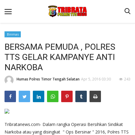
Binmas
BERSAMA PEMUDA , POLRES
Beranda
TTS GELAR KAMPANYE ANTI
Terms & Conditions
NARKOBA
Reskrim
Humas Polres Timor Tengah Selatan
Apr 5, 2016 03:30
243
Binkam
Lantas
Giat Ops
Polisi Kita
Jurnal Kamtibmas
Tribratanews.com- Dalam rangka Operasi Bersihkan Sindikat
Narkoba atau yang disingkat " Ops Bersinar " 2016, Polres TTS