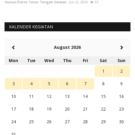
Humas Polres Timor Tengah Selatan
Jun 22, 2026
97
Hu
KALENDER KEGIATAN
August 2026
Mon
Tue
Wed
Thu
Fri
Sat
Sun
1
2
3
4
5
6
7
8
9
10
11
12
13
14
15
16
17
18
19
20
21
22
23
24
25
26
27
28
29
30
31