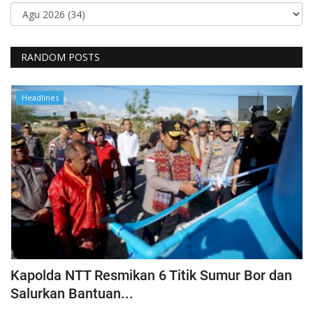
RANDOM POSTS
Headlines
a
Kapolda NTT Resmikan 6 Titik Sumur Bor dan
I
Salurkan Bantuan...
T