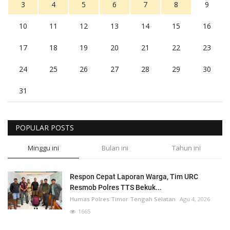
3
4
5
6
7
8
9
10
11
12
13
14
15
16
17
18
19
20
21
22
23
24
25
26
27
28
29
30
31
POPULAR POSTS
Minggu ini
Bulan ini
Tahun ini
Respon Cepat Laporan Warga, Tim URC
Resmob Polres TTS Bekuk...
Humas Polres Timor Tengah Selatan
Agu 4, 2026
1665