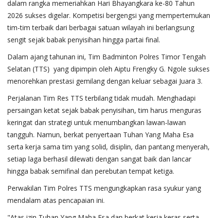
dalam rangka memeriahkan Hari Bhayangkara ke-80 Tahun
2026 sukses digelar. Kompetisi bergengsi yang mempertemukan
tim-tim terbaik dari berbagai satuan wilayah ini berlangsung
sengit sejak babak penyisihan hingga partai final.
​Dalam ajang tahunan ini, Tim Badminton Polres Timor Tengah
Selatan (TTS) yang dipimpin oleh Aiptu Frengky G. Ngole sukses
menorehkan prestasi gemilang dengan keluar sebagai Juara 3.
​Perjalanan Tim Res TTS terbilang tidak mudah. Menghadapi
persaingan ketat sejak babak penyisihan, tim harus menguras
keringat dan strategi untuk menumbangkan lawan-lawan
tangguh. Namun, berkat penyertaan Tuhan Yang Maha Esa
serta kerja sama tim yang solid, disiplin, dan pantang menyerah,
setiap laga berhasil dilewati dengan sangat baik dan lancar
hingga babak semifinal dan perebutan tempat ketiga.
​Perwakilan Tim Polres TTS mengungkapkan rasa syukur yang
mendalam atas pencapaian ini.
​"Atas izin Tuhan Yang Maha Esa dan berkat kerja keras serta