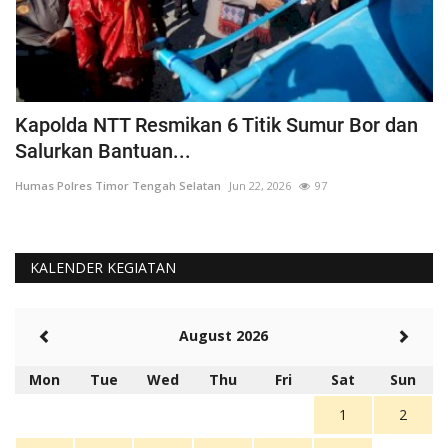
a
Kapolda NTT Resmikan 6 Titik Sumur Bor dan
I
Salurkan Bantuan...
T
Humas Polres Timor Tengah Selatan
Jun 22, 2026
97
Hu
KALENDER KEGIATAN
August 2026
Mon
Tue
Wed
Thu
Fri
Sat
Sun
1
2