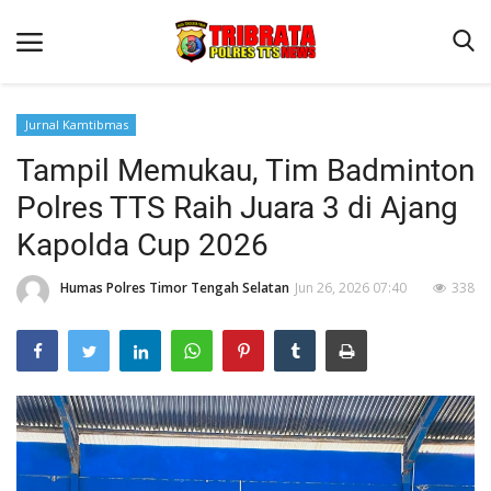
Jurnal Kamtibmas
Tampil Memukau, Tim Badminton
Beranda
Polres TTS Raih Juara 3 di Ajang
Terms & Conditions
Kapolda Cup 2026
Reskrim
Humas Polres Timor Tengah Selatan
Jun 26, 2026 07:40
338
Binkam
Lantas
Giat Ops
Polisi Kita
Jurnal Kamtibmas