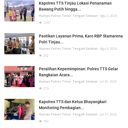
Kapolres TTS Tinjau Lokasi Penanaman
Bawang Putih hingga...
Humas Polres Timor Tengah Selatan
Agu 2, 2026
1347
Pastikan Layanan Prima, Karo RBP Stamarena
Polri Tinjau...
Humas Polres Timor Tengah Selatan
Agu 4, 2026
252
Peralihan Kepemimpinan: Polres TTS Gelar
Rangkaian Acara...
Humas Polres Timor Tengah Selatan
Jul 30, 2026
215
Kapolres TTS dan Ketua Bhayangkari
Monitoring Pembagian...
Humas Polres Timor Tengah Selatan
Jul 31, 2026
192