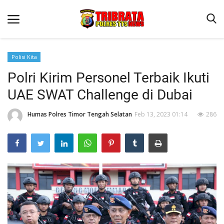
Polisi Kita
Polri Kirim Personel Terbaik Ikuti
Beranda
UAE SWAT Challenge di Dubai
Terms & Conditions
Humas Polres Timor Tengah Selatan
Feb 13, 2023 01:14
286
Reskrim
Binkam
Lantas
Giat Ops
Polisi Kita
Jurnal Kamtibmas