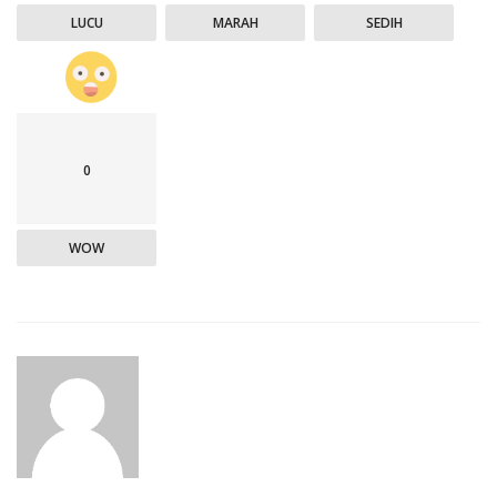
LUCU
MARAH
SEDIH
0
WOW