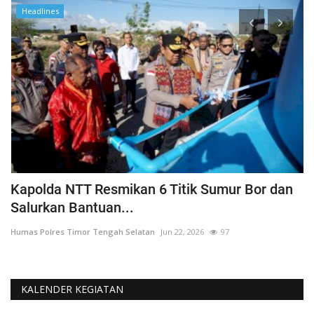
Headlines
a
Kapolda NTT Resmikan 6 Titik Sumur Bor dan
I
Salurkan Bantuan...
T
Humas Polres Timor Tengah Selatan
Jun 22, 2026
97
Hu
KALENDER KEGIATAN