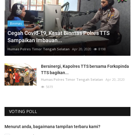
Binmas
Cegah Covid-19, Kasat Binmas Polres TTS
Sampaikan Imbauan...
Humas Polres Timor Tengah Selatan
Apr 20, 2020
8198
Bersinergi, Kapolres TTS bersama Forkopinda
TTS bagikan...
Humas Polres Timor Tengah Selatan
Apr 20, 2020
5619
VOTING POLL
Menurut anda, bagaimana tampilan terbaru kami?