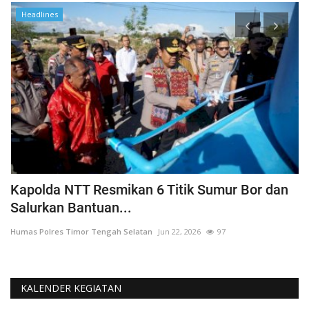
Headlines
a
Kapolda NTT Resmikan 6 Titik Sumur Bor dan
I
Salurkan Bantuan...
T
Humas Polres Timor Tengah Selatan
Jun 22, 2026
97
Hu
KALENDER KEGIATAN