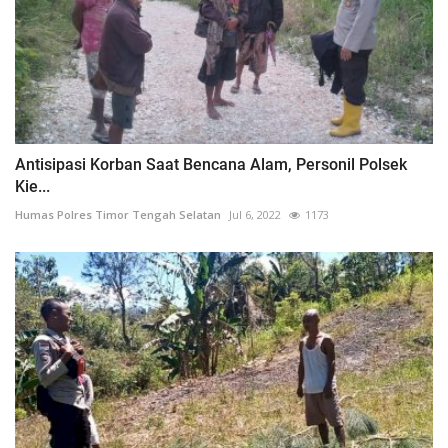
Antisipasi Korban Saat Bencana Alam, Personil Polsek
Kie...
Humas Polres Timor Tengah Selatan
Jul 6, 2022
1173