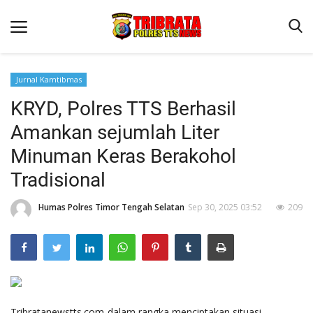
Jurnal Kamtibmas
KRYD, Polres TTS Berhasil
Beranda
Amankan sejumlah Liter
Terms & Conditions
Minuman Keras Berakohol
Reskrim
Tradisional
Binkam
Humas Polres Timor Tengah Selatan
Sep 30, 2025 03:52
209
Lantas
Giat Ops
Polisi Kita
Jurnal Kamtibmas
Tribratanewstts.com-dalam rangka menciptakan situasi