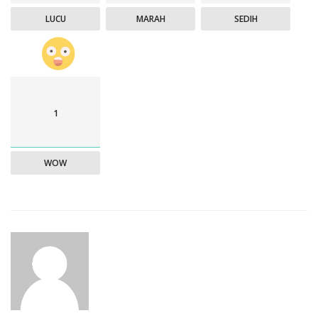
LUCU
MARAH
SEDIH
1
WOW