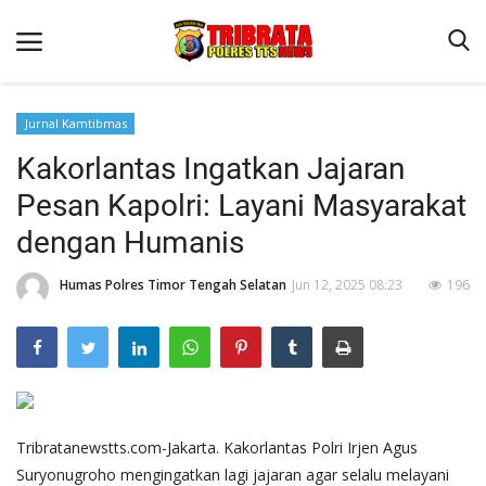
Jurnal Kamtibmas
Kakorlantas Ingatkan Jajaran
Beranda
Pesan Kapolri: Layani Masyarakat
Terms & Conditions
dengan Humanis
Reskrim
Humas Polres Timor Tengah Selatan
Jun 12, 2025 08:23
196
Binkam
Lantas
Giat Ops
Polisi Kita
Jurnal Kamtibmas
Tribratanewstts.com-Jakarta. Kakorlantas Polri Irjen Agus
Suryonugroho mengingatkan lagi jajaran agar selalu melayani