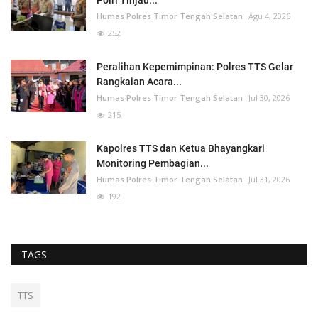
Polri Tinjau...
Humas Polres Timor Tengah Selatan
Agu 4, 2026
252
Peralihan Kepemimpinan: Polres TTS Gelar
Rangkaian Acara...
Humas Polres Timor Tengah Selatan
Jul 30, 2026
215
Kapolres TTS dan Ketua Bhayangkari
Monitoring Pembagian...
Humas Polres Timor Tengah Selatan
Jul 31, 2026
192
TAGS
TTS