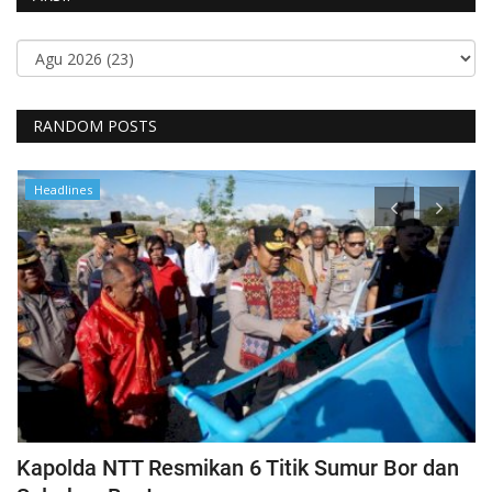
RANDOM POSTS
Headlines
a
Kapolda NTT Resmikan 6 Titik Sumur Bor dan
I