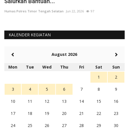
Salurkan Bantuan...
T
Humas Polres Timor Tengah Selatan
Jun 22, 2026
97
Hu
KALENDER KEGIATAN
August 2026
Mon
Tue
Wed
Thu
Fri
Sat
Sun
1
2
3
4
5
6
7
8
9
10
11
12
13
14
15
16
17
18
19
20
21
22
23
24
25
26
27
28
29
30