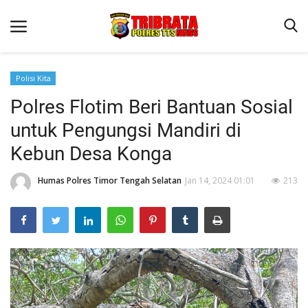
Polisi Kita
Polres Flotim Beri Bantuan Sosial
Beranda
untuk Pengungsi Mandiri di
Terms & Conditions
Kebun Desa Konga
Reskrim
Humas Polres Timor Tengah Selatan
Jan 14, 2024 01:01
213
Binkam
Lantas
Giat Ops
Polisi Kita
Jurnal Kamtibmas