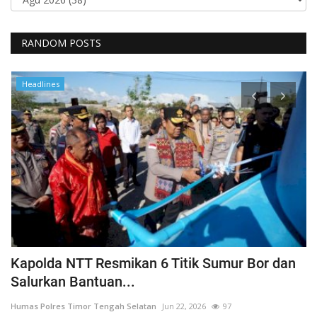
RANDOM POSTS
Headlines
a
Kapolda NTT Resmikan 6 Titik Sumur Bor dan
I
Salurkan Bantuan...
T
Humas Polres Timor Tengah Selatan
Jun 22, 2026
97
Hu