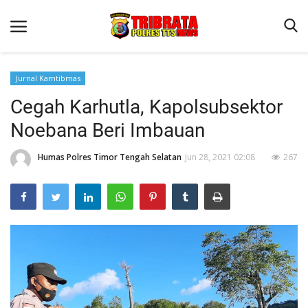
Jurnal Kamtibmas
Cegah Karhutla, Kapolsubsektor
Beranda
Noebana Beri Imbauan
Terms & Conditions
Humas Polres Timor Tengah Selatan
Jun 28, 2021 02:08
267
Reskrim
Binkam
Lantas
Giat Ops
Polisi Kita
Jurnal Kamtibmas