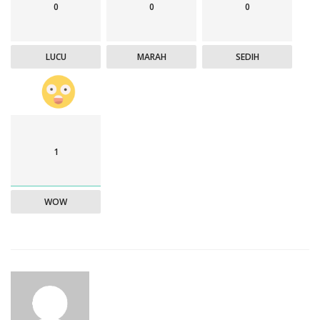
0
0
0
LUCU
MARAH
SEDIH
1
WOW