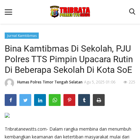
Jurnal Kamtibmas
Bina Kamtibmas Di Sekolah, PJU
Beranda
Polres TTS Pimpin Upacara Rutin
Terms & Conditions
Di Beberapa Sekolah Di Kota SoE
Reskrim
Humas Polres Timor Tengah Selatan
Agu 5, 2025 01:06
225
Binkam
Lantas
Giat Ops
Polisi Kita
Jurnal Kamtibmas
Tribratanewstts.com- Dalam rangka membina dan menumbuh
kembangkan keamanan dan ketertiban masyarakat mulai dari