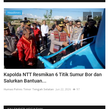
Headlines
a
Kapolda NTT Resmikan 6 Titik Sumur Bor dan
I
Salurkan Bantuan...
T
Humas Polres Timor Tengah Selatan
Jun 22, 2026
97
Hu