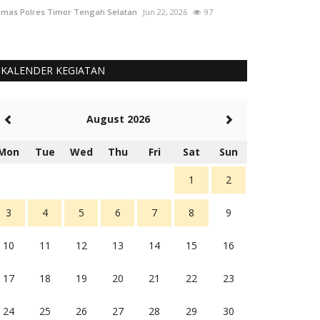
mas Polres Timor Tengah Selatan
Jun 22, 2026
97
Humas Polres Tim
KALENDER KEGIATAN
August 2026
Mon
Tue
Wed
Thu
Fri
Sat
Sun
1
2
3
4
5
6
7
8
9
10
11
12
13
14
15
16
17
18
19
20
21
22
23
24
25
26
27
28
29
30