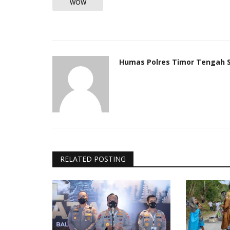
WOW
an
Nop 1, 2017
1646
Humas Polres Timor Tengah Selatan
Feb 25, 2021
Humas Polres Timor Tengah 
RELATED POSTING