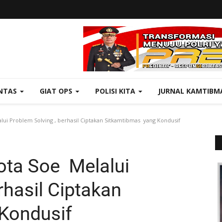
NTAS
GIAT OPS
POLISI KITA
JURNAL KAMTIBM
i Problem Solving , berhasil Ciptakan Sitkamtibmas yang Kondusif
ta Soe Melalui
rhasil Ciptakan
 Kondusif