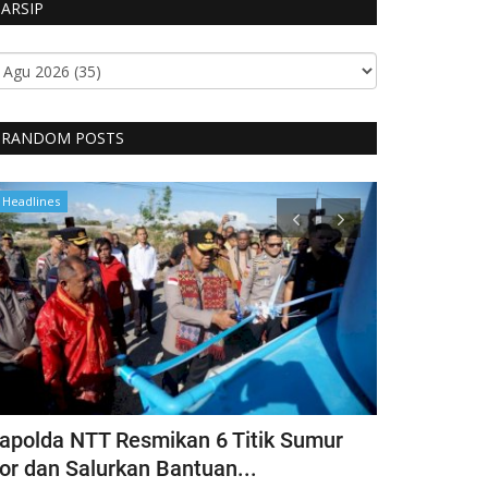
ARSIP
RANDOM POSTS
Headlines
Polisi Kita
apolda NTT Resmikan 6 Titik Sumur
Itwasda Po
or dan Salurkan Bantuan...
Polres TTS