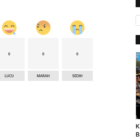
0
0
0
Jurnal Kamtibmas
LUCU
MARAH
SEDIH
sasi
Seluruh Pendaki Gunung Marapi Yang
K
Terdata Ditemukan
B