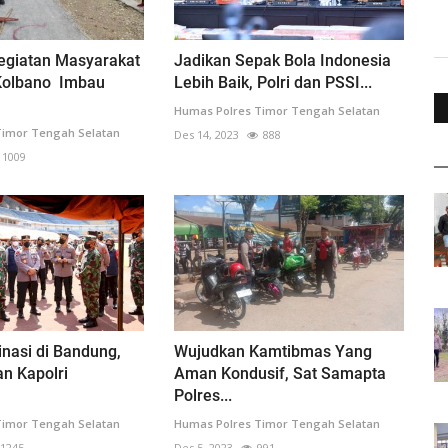
giatan Masyarakat
Jadikan Sepak Bola Indonesia
 Kolbano Imbau
Lebih Baik, Polri dan PSSI...
Humas Polres Timor Tengah Selatan
Timor Tengah Selatan
Des 14, 2023
888
1009
inasi di Bandung,
Wujudkan Kamtibmas Yang
n Kapolri
Aman Kondusif, Sat Samapta
Polres...
Timor Tengah Selatan
Humas Polres Timor Tengah Selatan
1245
Des 5, 2023
991