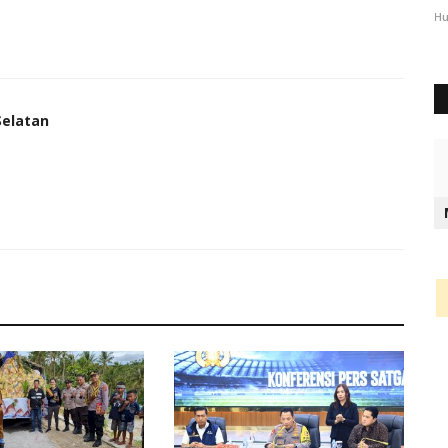
3072
Humas Polres Timor Tengah Selatan
Des 6, 2023
1063
Hu
Selatan