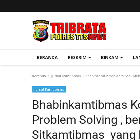
BERANDA
RESKRIM
BINKAM
LA
Beranda
Jurnal Kamtibmas
Bhabinkamtibmas Kota Soe Melalu
Jurnal Kamtibmas
Bhabinkamtibmas Ko
Problem Solving , be
Sitkamtibmas yang