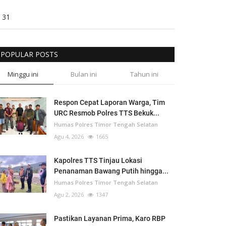
31
POPULAR POSTS
Minggu ini
Bulan ini
Tahun ini
Respon Cepat Laporan Warga, Tim
URC Resmob Polres TTS Bekuk...
Humas Polres Timor Tengah Selatan
Agu 4, 2026
1665
Kapolres TTS Tinjau Lokasi
Penanaman Bawang Putih hingga...
Humas Polres Timor Tengah Selatan
Agu 2, 2026
1347
Pastikan Layanan Prima, Karo RBP