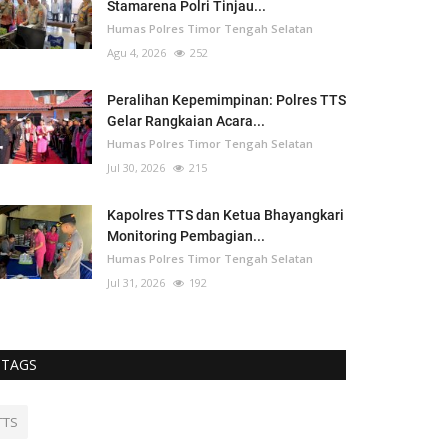
Stamarena Polri Tinjau...
Humas Polres Timor Tengah Selatan
Agu 4, 2026
252
Peralihan Kepemimpinan: Polres TTS
Gelar Rangkaian Acara...
Humas Polres Timor Tengah Selatan
Jul 30, 2026
215
Kapolres TTS dan Ketua Bhayangkari
Monitoring Pembagian...
Humas Polres Timor Tengah Selatan
Jul 31, 2026
192
TAGS
TTS