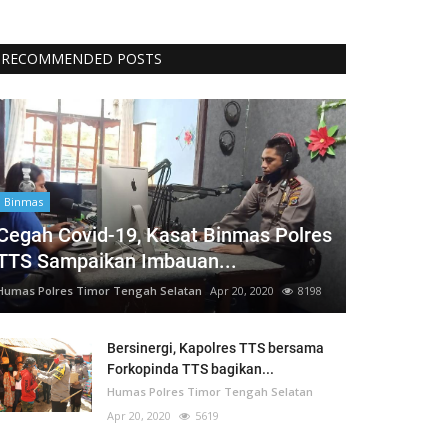
RECOMMENDED POSTS
Binmas
Cegah Covid-19, Kasat Binmas Polres
TTS Sampaikan Imbauan...
Humas Polres Timor Tengah Selatan
Apr 20, 2020
8198
Bersinergi, Kapolres TTS bersama
Forkopinda TTS bagikan...
Humas Polres Timor Tengah Selatan
Apr 20, 2020
5619