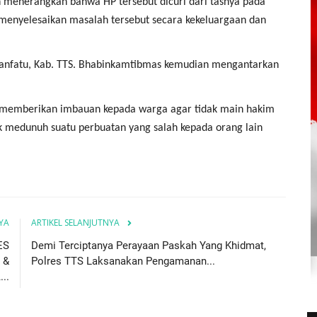
an menerangkan bahwa HP tersebut dicuri dari tasnya pada
enyelesaikan masalah tersebut secara kekeluargaan dan
Kuanfatu, Kab. TTS. Bhabinkamtibmas kemudian mengantarkan
 memberikan imbauan kepada warga agar tidak main hakim
dak medunuh suatu perbuatan yang salah kepada orang lain
YA
ARTIKEL SELANJUTNYA
ES
Demi Terciptanya Perayaan Paskah Yang Khidmat,
 &
Polres TTS Laksanakan Pengamanan...
..