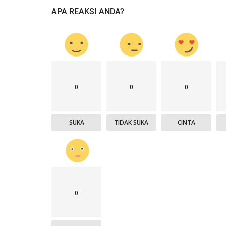
APA REAKSI ANDA?
0
0
0
Polisi Kita
SUKA
TIDAK SUKA
CINTA
0
abungan bersama
Sat Intelkam Polres TTS Sosiali
Pelayanan SKCK Keliling...