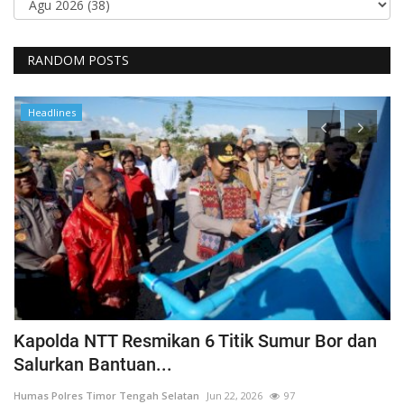
RANDOM POSTS
Headlines
a
Kapolda NTT Resmikan 6 Titik Sumur Bor dan
I
Salurkan Bantuan...
T
Humas Polres Timor Tengah Selatan
Jun 22, 2026
97
Hu