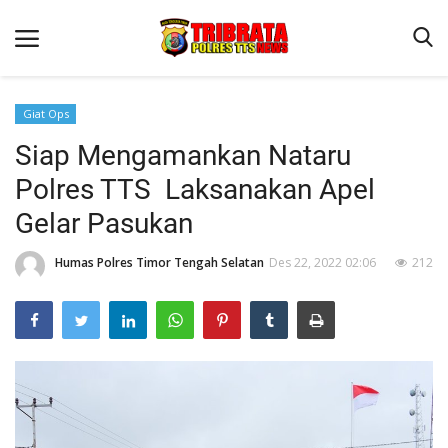
Giat Ops
Siap Mengamankan Nataru
Beranda
Polres TTS Laksanakan Apel
Terms & Conditions
Gelar Pasukan
Reskrim
Humas Polres Timor Tengah Selatan
Des 22, 2022 02:06
212
Binkam
Lantas
Giat Ops
Polisi Kita
Jurnal Kamtibmas