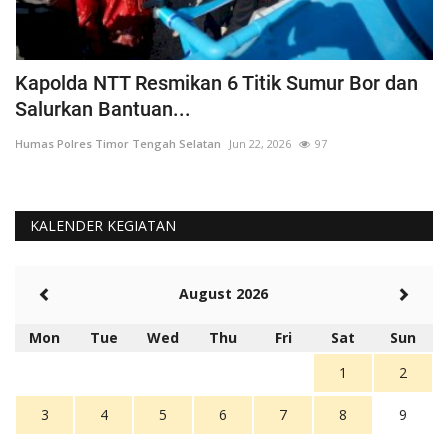
a
Kapolda NTT Resmikan 6 Titik Sumur Bor dan
I
Salurkan Bantuan...
T
Humas Polres Timor Tengah Selatan
Jun 22, 2026
97
Hu
KALENDER KEGIATAN
August 2026
Mon
Tue
Wed
Thu
Fri
Sat
Sun
1
2
3
4
5
6
7
8
9