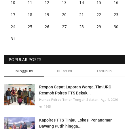
10
11
12
13
14
15
16
17
18
19
20
21
22
23
24
25
26
27
28
29
30
31
POPULAR POSTS
Minggu ini
Bulan ini
Tahun ini
Respon Cepat Laporan Warga, Tim URC
Resmob Polres TTS Bekuk...
Humas Polres Timor Tengah Selatan
Agu 4, 2026
1665
Kapolres TTS Tinjau Lokasi Penanaman
Bawang Putih hingga...