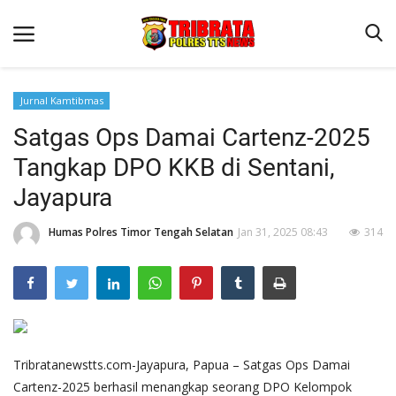
Jurnal Kamtibmas
Satgas Ops Damai Cartenz-2025
Beranda
Tangkap DPO KKB di Sentani,
Terms & Conditions
Jayapura
Reskrim
Humas Polres Timor Tengah Selatan
Jan 31, 2025 08:43
314
Binkam
Lantas
Giat Ops
Polisi Kita
Jurnal Kamtibmas
Tribratanewstts.com-Jayapura, Papua – Satgas Ops Damai
Cartenz-2025 berhasil menangkap seorang DPO Kelompok