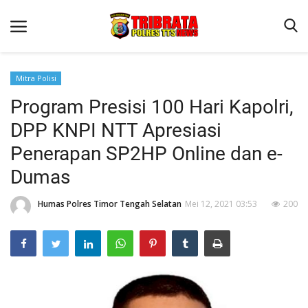
Mitra Polisi
Program Presisi 100 Hari Kapolri,
Beranda
DPP KNPI NTT Apresiasi
Terms & Conditions
Penerapan SP2HP Online dan e-
Reskrim
Dumas
Binkam
Humas Polres Timor Tengah Selatan
Mei 12, 2021 03:53
200
Lantas
Giat Ops
Polisi Kita
Jurnal Kamtibmas