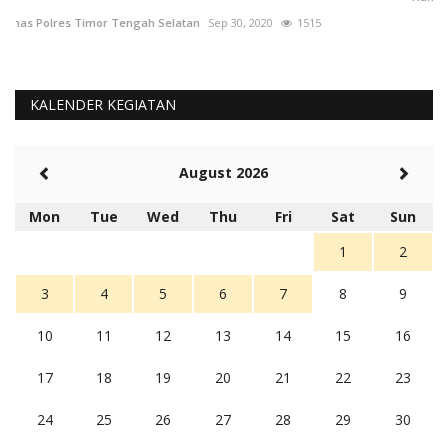
Hu
KALENDER KEGIATAN
August 2026
Mon
Tue
Wed
Thu
Fri
Sat
Sun
1
2
3
4
5
6
7
8
9
10
11
12
13
14
15
16
17
18
19
20
21
22
23
24
25
26
27
28
29
30