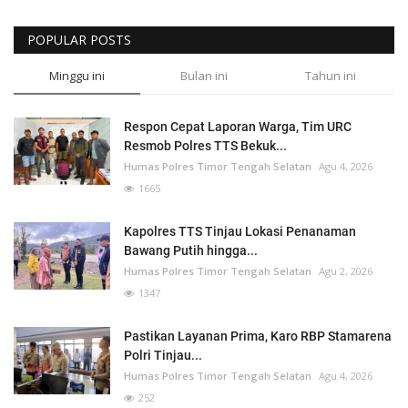
POPULAR POSTS
Minggu ini
Bulan ini
Tahun ini
Respon Cepat Laporan Warga, Tim URC
Resmob Polres TTS Bekuk...
Humas Polres Timor Tengah Selatan
Agu 4, 2026
1665
Kapolres TTS Tinjau Lokasi Penanaman
Bawang Putih hingga...
Humas Polres Timor Tengah Selatan
Agu 2, 2026
1347
Pastikan Layanan Prima, Karo RBP Stamarena
Polri Tinjau...
Humas Polres Timor Tengah Selatan
Agu 4, 2026
252