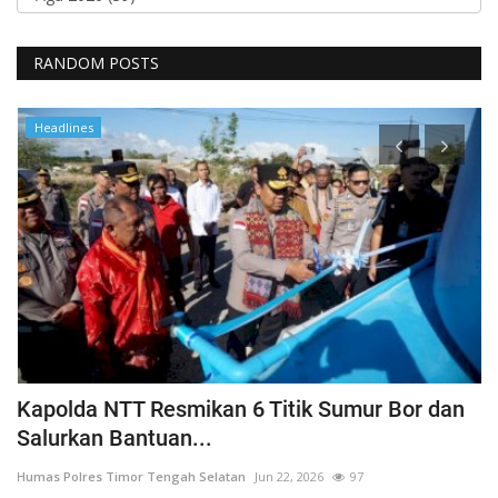
RANDOM POSTS
Headlines
a
Kapolda NTT Resmikan 6 Titik Sumur Bor dan
I
Salurkan Bantuan...
T
Humas Polres Timor Tengah Selatan
Jun 22, 2026
97
Hu