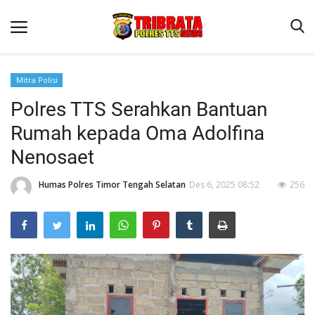
Mitra Polisi
Polres TTS Serahkan Bantuan
Beranda
Rumah kepada Oma Adolfina
Terms & Conditions
Nenosaet
Reskrim
Humas Polres Timor Tengah Selatan
Des 6, 2025 08:52
256
Binkam
Lantas
Giat Ops
Polisi Kita
Jurnal Kamtibmas