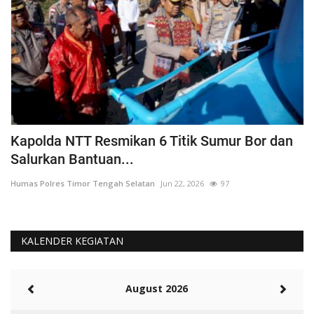
a
Kapolda NTT Resmikan 6 Titik Sumur Bor dan
I
Salurkan Bantuan...
T
Humas Polres Timor Tengah Selatan
Jun 22, 2026
97
Hu
KALENDER KEGIATAN
August 2026