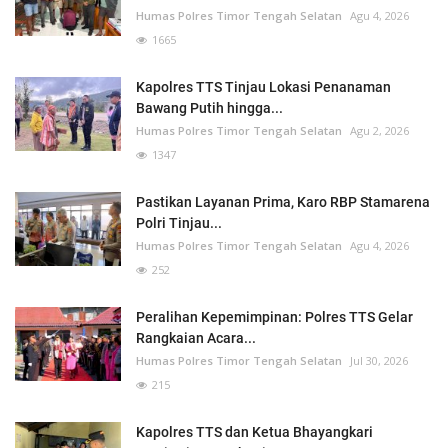
Humas Polres Timor Tengah Selatan
Agu 4, 2026
1665
Kapolres TTS Tinjau Lokasi Penanaman
Bawang Putih hingga...
Humas Polres Timor Tengah Selatan
Agu 2, 2026
1347
Pastikan Layanan Prima, Karo RBP Stamarena
Polri Tinjau...
Humas Polres Timor Tengah Selatan
Agu 4, 2026
252
Peralihan Kepemimpinan: Polres TTS Gelar
Rangkaian Acara...
Humas Polres Timor Tengah Selatan
Jul 30, 2026
215
Kapolres TTS dan Ketua Bhayangkari