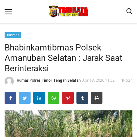
Binmas
Bhabinkamtibmas Polsek
Beranda
Amanuban Selatan : Jarak Saat
Terms & Conditions
Berinteraksi
Reskrim
Humas Polres Timor Tengah Selatan
Apr 13, 2020 11:52
524
Binkam
Lantas
Giat Ops
Polisi Kita
Jurnal Kamtibmas