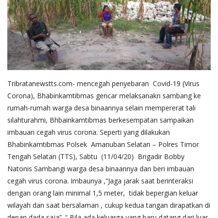
Tribratanewstts.com- mencegah penyebaran Covid-19 (Virus
Corona), Bhabinkamtibmas gencar melaksanakn sambang ke
rumah-rumah warga desa binaannya selain mempererat tali
silahturahmi, Bhbainkamtibmas berkesempatan sampaikan
imbauan cegah virus corona. Seperti yang dilakukan
Bhabinkamtibmas Polsek Amanuban Selatan – Polres Timor
Tengah Selatan (TTS), Sabtu (11/04/20) Brigadir Bobby
Natonis Sambangi warga desa binaannya dan beri imbauan
cegah virus corona. Imbaunya ,”Jaga jarak saat berinteraksi
dengan orang lain minimal 1,5 meter, tidak bepergian keluar
wilayah dan saat bersalaman , cukup kedua tangan dirapatkan di
depan dada saja”. “ Bila ada keluarga yang baru datang dari luar