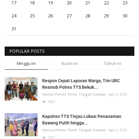
17
18
19
20
21
22
23
24
25
26
27
28
29
30
31
POPULAR POSTS
Minggu ini
Bulan ini
Tahun ini
Respon Cepat Laporan Warga, Tim URC
Resmob Polres TTS Bekuk...
Humas Polres Timor Tengah Selatan
Agu 4, 2026
1665
Kapolres TTS Tinjau Lokasi Penanaman
Bawang Putih hingga...
Humas Polres Timor Tengah Selatan
Agu 2, 2026
1347