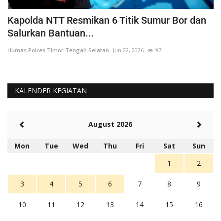
a
Kapolda NTT Resmikan 6 Titik Sumur Bor dan
I
Salurkan Bantuan...
T
Humas Polres Timor Tengah Selatan
Jun 22, 2026
97
Hu
KALENDER KEGIATAN
August 2026
Mon
Tue
Wed
Thu
Fri
Sat
Sun
1
2
3
4
5
6
7
8
9
10
11
12
13
14
15
16