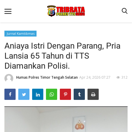
Jurnal Kamtibmas
Aniaya Istri Dengan Parang, Pria
Beranda
Lansia 65 Tahun di TTS
Terms & Conditions
Diamankan Polisi.
Reskrim
Humas Polres Timor Tengah Selatan
Apr 24, 2026 07:27
312
Binkam
Lantas
Giat Ops
Polisi Kita
Jurnal Kamtibmas