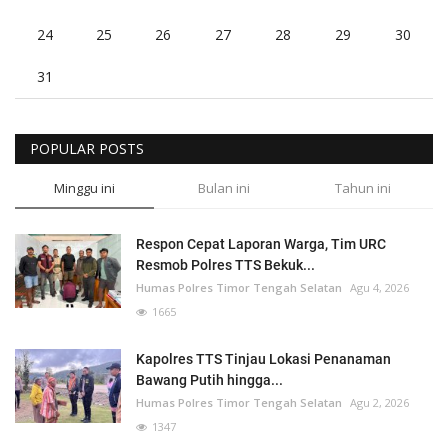
24
25
26
27
28
29
30
31
POPULAR POSTS
Minggu ini
Bulan ini
Tahun ini
Respon Cepat Laporan Warga, Tim URC
Resmob Polres TTS Bekuk...
Humas Polres Timor Tengah Selatan
Agu 4, 2026
1665
Kapolres TTS Tinjau Lokasi Penanaman
Bawang Putih hingga...
Humas Polres Timor Tengah Selatan
Agu 2, 2026
1347