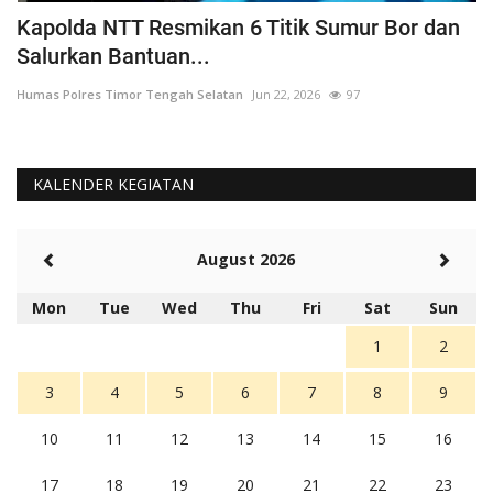
a
Kapolda NTT Resmikan 6 Titik Sumur Bor dan
I
Salurkan Bantuan...
T
Humas Polres Timor Tengah Selatan
Jun 22, 2026
97
Hu
KALENDER KEGIATAN
August 2026
Mon
Tue
Wed
Thu
Fri
Sat
Sun
1
2
3
4
5
6
7
8
9
10
11
12
13
14
15
16
17
18
19
20
21
22
23