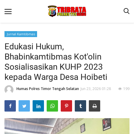
Jurnal Kamtibmas
Edukasi Hukum,
Beranda
Bhabinkamtibmas Kot'olin
Terms & Conditions
Sosialisasikan KUHP 2023
Reskrim
kepada Warga Desa Hoibeti
Binkam
Humas Polres Timor Tengah Selatan
Jun 23, 2026 01:28
199
Lantas
Giat Ops
Polisi Kita
Jurnal Kamtibmas