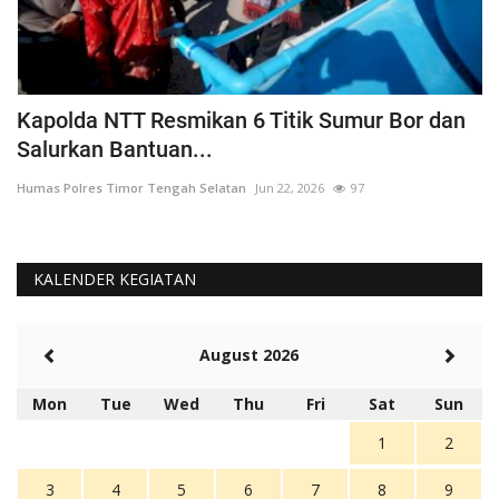
a
Kapolda NTT Resmikan 6 Titik Sumur Bor dan
I
Salurkan Bantuan...
T
Humas Polres Timor Tengah Selatan
Jun 22, 2026
97
Hu
KALENDER KEGIATAN
August 2026
Mon
Tue
Wed
Thu
Fri
Sat
Sun
1
2
3
4
5
6
7
8
9