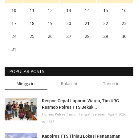
10
11
12
13
14
15
16
17
18
19
20
21
22
23
24
25
26
27
28
29
30
31
POPULAR POSTS
Minggu ini
Bulan ini
Tahun ini
Respon Cepat Laporan Warga, Tim URC
Resmob Polres TTS Bekuk...
Humas Polres Timor Tengah Selatan
Agu 4, 2026
1665
Kapolres TTS Tinjau Lokasi Penanaman