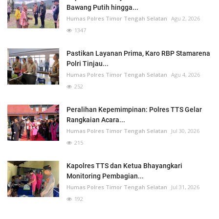
Bawang Putih hingga...
Humas Polres Timor Tengah Selatan
Agu 2, 2026
1347
Pastikan Layanan Prima, Karo RBP Stamarena
Polri Tinjau...
Humas Polres Timor Tengah Selatan
Agu 4, 2026
252
Peralihan Kepemimpinan: Polres TTS Gelar
Rangkaian Acara...
Humas Polres Timor Tengah Selatan
Jul 30, 2026
215
Kapolres TTS dan Ketua Bhayangkari
Monitoring Pembagian...
Humas Polres Timor Tengah Selatan
Jul 31, 2026
192