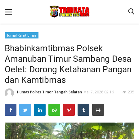
Jurnal Kamtibmas
Bhabinkamtibmas Polsek
Beranda
Amanuban Timur Sambang Desa
Terms & Conditions
Oelet: Dorong Ketahanan Pangan
Reskrim
dan Kamtibmas
Binkam
Humas Polres Timor Tengah Selatan
Mei 7, 2026 02:16
235
Lantas
Giat Ops
Polisi Kita
Jurnal Kamtibmas