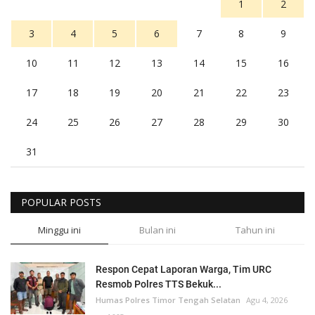
1
2
3
4
5
6
7
8
9
10
11
12
13
14
15
16
17
18
19
20
21
22
23
24
25
26
27
28
29
30
31
POPULAR POSTS
Minggu ini
Bulan ini
Tahun ini
Respon Cepat Laporan Warga, Tim URC
Resmob Polres TTS Bekuk...
Humas Polres Timor Tengah Selatan
Agu 4, 2026