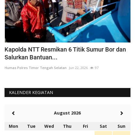
a
Kapolda NTT Resmikan 6 Titik Sumur Bor dan
I
Salurkan Bantuan...
T
Humas Polres Timor Tengah Selatan
Jun 22, 2026
97
Hu
KALENDER KEGIATAN
August 2026
Mon
Tue
Wed
Thu
Fri
Sat
Sun