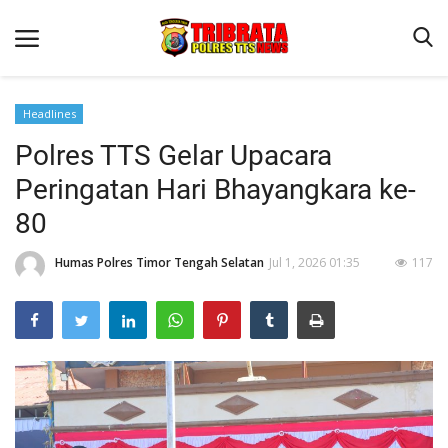
Headlines
Polres TTS Gelar Upacara
Beranda
Peringatan Hari Bhayangkara ke-
Terms & Conditions
80
Reskrim
Humas Polres Timor Tengah Selatan
Jul 1, 2026 01:35
117
Binkam
Lantas
Giat Ops
Polisi Kita
Jurnal Kamtibmas