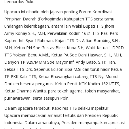
Leonardus Ruku.
Upacara ini dihadiri oleh jajaran penting Forum Koordinasi
Pimpinan Daerah (Forkopimda) Kabupaten TTS serta tamu
undangan kelembagaan, antara lain Wakil Bupati TTS Jhoni
Army Konay S.H., M.H, Perwakilan Kodim 1621 TTS Pasi Pers
Kapten Inf. Syarif Rahman, Kajari TTS Dr. Alfian Bombing S.H.,
M.H, Ketua PN Soe Gustav Bless Kupa S.H, Wakil Ketua 1 DPRD
TTS Yoksan Benu A.Md., Ketua PA Soe Dani Haswar, S.H., M.H,
Danyon TP 929/MMM Soe Mayor Inf. Andy Baso, S.Tr. Han,
Sekda TTS Drs. Seperius Edison Sipa M.Si dan turut hadir Ketua
TP PKK Kab. TTS, Ketua Bhayangkari cabang TTS Ny. Mumul
Dorizen beserta pengurus, Ketua Persit KCK Kodim 1621/TTS,
Ketua Dharma Wanita, para tokoh agama, tokoh masyarakat,
purnawirawan, serta sesepuh Polri.
Dalam upacara tersebut, Kapolres TTS selaku Inspektur
Upacara membacakan amanat tertulis dari Presiden Republik
Indonesia. Dalam amanatnya, Presiden menyampaikan apresiasi