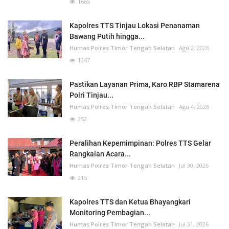
1665
Kapolres TTS Tinjau Lokasi Penanaman
Bawang Putih hingga...
Humas Polres Timor Tengah Selatan
Agu 2, 2026
1347
Pastikan Layanan Prima, Karo RBP Stamarena
Polri Tinjau...
Humas Polres Timor Tengah Selatan
Agu 4, 2026
252
Peralihan Kepemimpinan: Polres TTS Gelar
Rangkaian Acara...
Humas Polres Timor Tengah Selatan
Jul 30, 2026
215
Kapolres TTS dan Ketua Bhayangkari
Monitoring Pembagian...
Humas Polres Timor Tengah Selatan
Jul 31, 2026