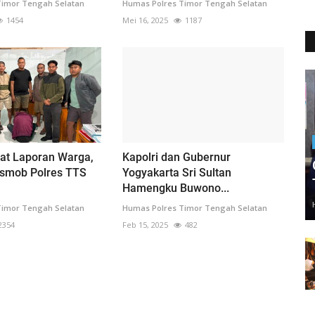
Timor Tengah Selatan
Humas Polres Timor Tengah Selatan
1454
Mei 16, 2025
1187
at Laporan Warga,
Kapolri dan Gubernur
smob Polres TTS
Yogyakarta Sri Sultan
Hamengku Buwono...
Timor Tengah Selatan
Humas Polres Timor Tengah Selatan
2354
Feb 15, 2025
482