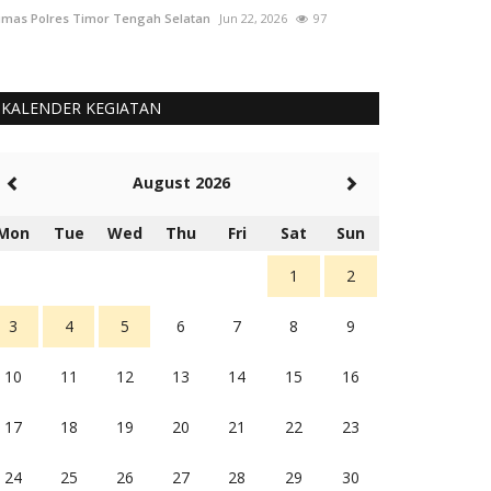
mas Polres Timor Tengah Selatan
Jun 22, 2026
97
Humas Polres Tim
KALENDER KEGIATAN
August 2026
Mon
Tue
Wed
Thu
Fri
Sat
Sun
1
2
3
4
5
6
7
8
9
10
11
12
13
14
15
16
17
18
19
20
21
22
23
24
25
26
27
28
29
30