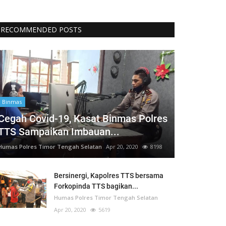
RECOMMENDED POSTS
Binmas
Cegah Covid-19, Kasat Binmas Polres
TTS Sampaikan Imbauan...
Humas Polres Timor Tengah Selatan
Apr 20, 2020
8198
Bersinergi, Kapolres TTS bersama
Forkopinda TTS bagikan...
Humas Polres Timor Tengah Selatan
Apr 20, 2020
5619