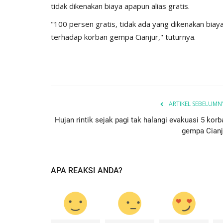
tidak dikenakan biaya apapun alias gratis.
an
Nop 1, 2017
1646
Humas Polres Timor Tengah Selatan
Feb 25, 2021
"100 persen gratis, tidak ada yang dikenakan biay
terhadap korban gempa Cianjur," tuturnya.
ARTIKEL SEBELUMN
Hujan rintik sejak pagi tak halangi evakuasi 5 korb
gempa Cianj
APA REAKSI ANDA?