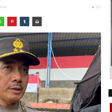
07:41
271