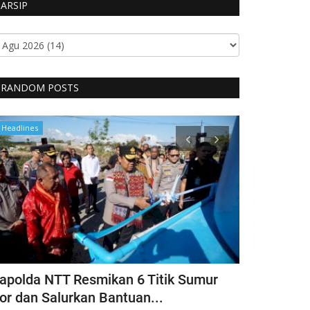
ARSIP
RANDOM POSTS
Headlines
Polisi Kita
apolda NTT Resmikan 6 Titik Sumur
Itwasda Po
or dan Salurkan Bantuan...
Polres TTS