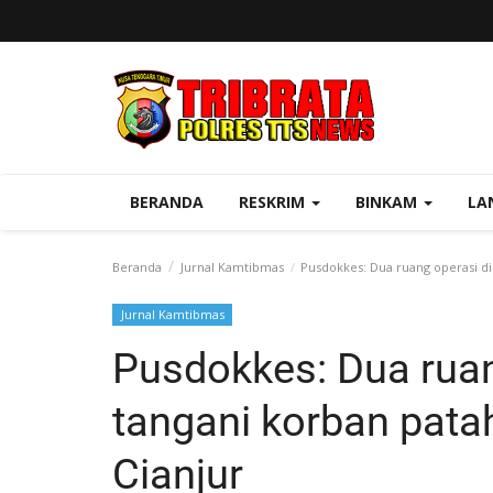
BERANDA
RESKRIM
BINKAM
LA
Beranda
Jurnal Kamtibmas
Pusdokkes: Dua ruang operasi di
Jurnal Kamtibmas
Pusdokkes: Dua ruan
tangani korban pata
Cianjur