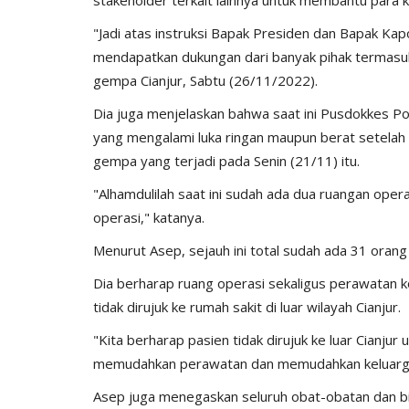
"Jadi atas instruksi Bapak Presiden dan Bapak Kapo
mendapatkan dukungan dari banyak pihak termasuk d
gempa Cianjur, Sabtu (26/11/2022).
Dia juga menjelaskan bahwa saat ini Pusdokkes P
yang mengalami luka ringan maupun berat setelah per
gempa yang terjadi pada Senin (21/11) itu.
Polisi Kita
"Alhamdulilah saat ini sudah ada dua ruangan oper
operasi," katanya.
Menurut Asep, sejauh ini total sudah ada 31 orang
Dia berharap ruang operasi sekaligus perawatan k
tidak dirujuk ke rumah sakit di luar wilayah Cianjur.
"Kita berharap pasien tidak dirujuk ke luar Cianjur 
memudahkan perawatan dan memudahkan keluarga 
abungan bersama
Sat Intelkam Polres TTS Sosiali
Pelayanan SKCK Keliling...
Asep juga menegaskan seluruh obat-obatan dan b