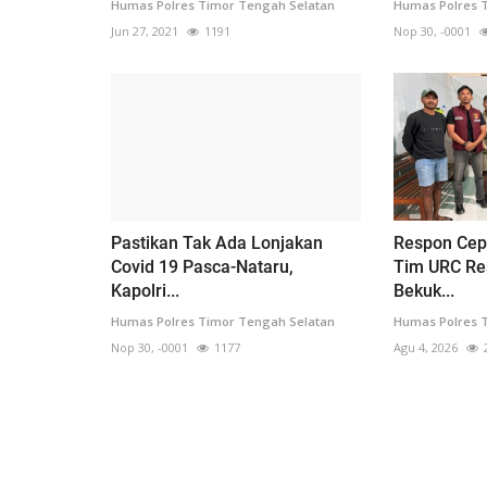
Humas Polres Timor Tengah Selatan
Humas Polres 
Jun 27, 2021
1191
Nop 30, -0001
Pastikan Tak Ada Lonjakan
Respon Cep
Covid 19 Pasca-Nataru,
Tim URC Re
Kapolri...
Bekuk...
Humas Polres Timor Tengah Selatan
Humas Polres 
Nop 30, -0001
1177
Agu 4, 2026