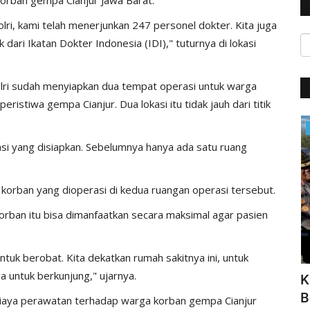
lri, kami telah menerjunkan 247 personel dokter. Kita juga
ari Ikatan Dokter Indonesia (IDI)," tuturnya di lokasi
olri sudah menyiapkan dua tempat operasi untuk warga
istiwa gempa Cianjur. Dua lokasi itu tidak jauh dari titik
Jurnal Kamtibmas
asi yang disiapkan. Sebelumnya hanya ada satu ruang
 korban yang dioperasi di kedua ruangan operasi tersebut.
orban itu bisa dimanfaatkan secara maksimal agar pasien
untuk berobat. Kita dekatkan rumah sakitnya ini, untuk
untuk berkunjung," ujarnya.
sasi
Seluruh Pendaki Gunung Marapi Yang
K
Terdata Ditemukan
B
iaya perawatan terhadap warga korban gempa Cianjur