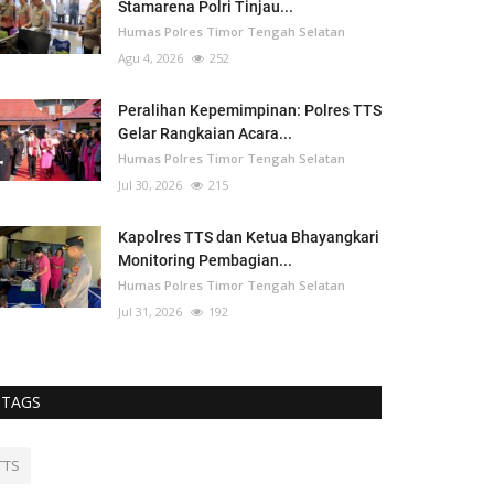
Stamarena Polri Tinjau...
Humas Polres Timor Tengah Selatan
Agu 4, 2026
252
Peralihan Kepemimpinan: Polres TTS
Gelar Rangkaian Acara...
Humas Polres Timor Tengah Selatan
Jul 30, 2026
215
Kapolres TTS dan Ketua Bhayangkari
Monitoring Pembagian...
Humas Polres Timor Tengah Selatan
Jul 31, 2026
192
TAGS
TTS