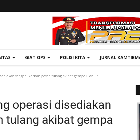
NTAS
GIAT OPS
POLISI KITA
JURNAL KAMTIBM
sediakan tangani korban patah tulang akibat gempa Cianjur
g operasi disediakan
h tulang akibat gempa