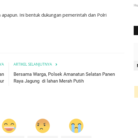
3072
Humas Polres Timor Tengah Selatan
Des 6, 2023
1063
Hu
a apapun. Ini bentuk dukungan pemerintah dan Polri
YA
ARTIKEL SELANJUTNYA
an
Bersama Warga, Polsek Amanatun Selatan Panen
ur
Raya Jagung di lahan Merah Putih