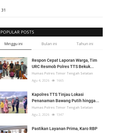
31
POPULAR POSTS
Minggu ini
Bulan ini
Tahun ini
Respon Cepat Laporan Warga, Tim
URC Resmob Polres TTS Bekuk...
Humas Polres Timor Tengah Selatan
Agu 4, 2026
1665
Kapolres TTS Tinjau Lokasi
Penanaman Bawang Putih hingga...
Humas Polres Timor Tengah Selatan
Agu 2, 2026
1347
Pastikan Layanan Prima, Karo RBP