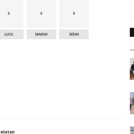
0
0
0
LUCU
MARAH
SEDIH
Selatan