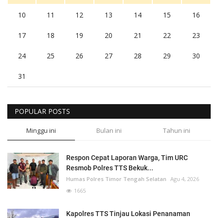
10
11
12
13
14
15
16
17
18
19
20
21
22
23
24
25
26
27
28
29
30
31
POPULAR POSTS
Minggu ini
Bulan ini
Tahun ini
Respon Cepat Laporan Warga, Tim URC
Resmob Polres TTS Bekuk...
Humas Polres Timor Tengah Selatan
Agu 4, 2026
1665
Kapolres TTS Tinjau Lokasi Penanaman