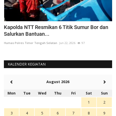
a
Kapolda NTT Resmikan 6 Titik Sumur Bor dan
I
Salurkan Bantuan...
T
Humas Polres Timor Tengah Selatan
Jun 22, 2026
97
Hu
KALENDER KEGIATAN
August 2026
Mon
Tue
Wed
Thu
Fri
Sat
Sun
1
2
3
4
5
6
7
8
9