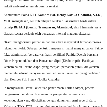
sekaligus menjawab berbagai dinamika yang berkembang di media sosial
terkait asal-usul sejumlah peserta seleksi.
Kabidhumas Polda NTT
Kombes Pol. Henry Novika Chandra, S.I.K.,
M.H.
mengatakan, seluruh tahapan seleksi dilaksanakan berdasarkan
prinsip
BETAH (Bersih, Transparan, Akuntabel, dan Humanis)
serta
diawasi secara berlapis oleh pengawas internal maupun eksternal.
"Kami menghormati perhatian dan masukan masyarakat terhadap proses
rekrutmen Polri. Sebagai bentuk transparansi, kami menyampaikan fakta-
fakta administrasi berdasarkan hasil verifikasi Panitia Daerah bersama
Dinas Kependudukan dan Pencatatan Sipil (Disdukcapil). Hasilnya,
keenam calon Taruna Akpol yang menjadi perhatian publik dinyatakan
memenuhi seluruh persyaratan domisili sesuai ketentuan yang berlaku,"
ujar Kombes Pol. Henry Novika Chandra.
Ia menjelaskan, sesuai ketentuan penerimaan Taruna Akpol, peserta
pengiriman daerah wajib memenuhi persyaratan administrasi
kependudukan yang dibuktikan dengan dokumen resmi seperti Kartu
Keluarga (KK), KTP, maupun dokumen kependudukan lainnya, termasuk