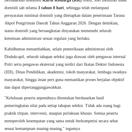
Berdasarkan dokumen
Kartu Keluarga (KK)
resmi, Joel memiliki masa
domisili sah selama
3 tahun 8 hari
, sehingga telah melampaui
persyaratan minimal domisili yang ditetapkan dalam penerimaan Taruna
Akpol Pengiriman Daerah Tahun Anggaran 2026. Dengan demikian,
status domisili yang bersangkutan dinyatakan memenuhi seluruh
ketentuan administrasi sesuai regulasi yang berlaku.
Kabidhumas menambahkan, selain pemeriksaan administrasi oleh
Disdukcapil, seluruh tahapan seleksi juga diawasi oleh pengawas internal
Polri serta pengawas eksternal yang terdiri dari Ikatan Dokter Indonesia
(IDI), Dinas Pendidikan, akademisi, tokoh masyarakat, lembaga swadaya
masyarakat, hingga insan pers guna memastikan proses berjalan objektif
dan dapat dipertanggungjawabkan.
"Kelulusan peserta sepenuhnya ditentukan berdasarkan hasil
pemeringkatan nilai pada setiap tahapan seleksi. Tidak ada ruang bagi
praktik titipan, intervensi, ataupun perlakuan khusus. Semua peserta
memperoleh kesempatan yang sama untuk berkompetisi secara sehat
sesuai kemampuan masing-masing," tegasnya.