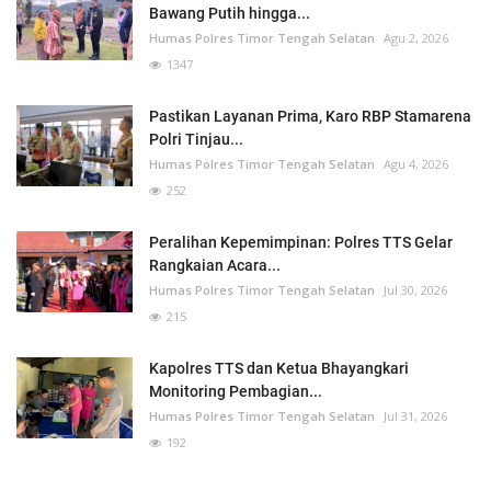
Bawang Putih hingga...
Humas Polres Timor Tengah Selatan
Agu 2, 2026
1347
Pastikan Layanan Prima, Karo RBP Stamarena
Polri Tinjau...
Humas Polres Timor Tengah Selatan
Agu 4, 2026
252
Peralihan Kepemimpinan: Polres TTS Gelar
Rangkaian Acara...
Humas Polres Timor Tengah Selatan
Jul 30, 2026
215
Kapolres TTS dan Ketua Bhayangkari
Monitoring Pembagian...
Humas Polres Timor Tengah Selatan
Jul 31, 2026
192