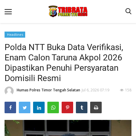
Headlines
Polda NTT Buka Data Verifikasi,
Beranda
Enam Calon Taruna Akpol 2026
Terms & Conditions
Dipastikan Penuhi Persyaratan
Reskrim
Domisili Resmi
Binkam
Humas Polres Timor Tengah Selatan
Jul 6, 2026 07:19
158
Lantas
Giat Ops
Polisi Kita
Jurnal Kamtibmas