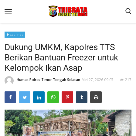
Headlines
Dukung UMKM, Kapolres TTS
Beranda
Berikan Bantuan Freezer untuk
Terms & Conditions
Kelompok Ikan Asap
Reskrim
Humas Polres Timor Tengah Selatan
Mei 27, 2026 09:07
217
Binkam
Lantas
Giat Ops
Polisi Kita
Jurnal Kamtibmas