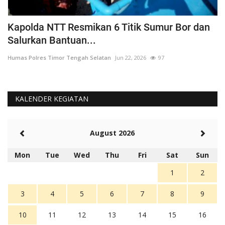
a
Kapolda NTT Resmikan 6 Titik Sumur Bor dan
I
Salurkan Bantuan...
T
Humas Polres Timor Tengah Selatan
Jun 22, 2026
97
Hu
KALENDER KEGIATAN
August 2026
Mon
Tue
Wed
Thu
Fri
Sat
Sun
1
2
3
4
5
6
7
8
9
10
11
12
13
14
15
16