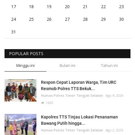
17
18
19
20
21
22
23
24
25
26
27
28
29
30
31
POPULAR POSTS
Minggu ini
Bulan ini
Tahun ini
Respon Cepat Laporan Warga, Tim URC
Resmob Polres TTS Bekuk...
Humas Polres Timor Tengah Selatan
Agu 4, 2026
1665
Kapolres TTS Tinjau Lokasi Penanaman
Bawang Putih hingga...
Humas Polres Timor Tengah Selatan
Agu 2, 2026