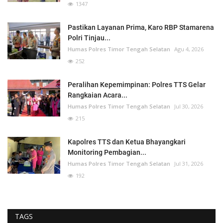
1347
Pastikan Layanan Prima, Karo RBP Stamarena
Polri Tinjau...
Humas Polres Timor Tengah Selatan
Agu 4, 2026
252
Peralihan Kepemimpinan: Polres TTS Gelar
Rangkaian Acara...
Humas Polres Timor Tengah Selatan
Jul 30, 2026
215
Kapolres TTS dan Ketua Bhayangkari
Monitoring Pembagian...
Humas Polres Timor Tengah Selatan
Jul 31, 2026
192
TAGS