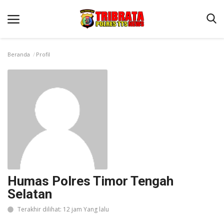
Beranda
Profil
Beranda
Terms & Conditions
Reskrim
Binkam
Lantas
Giat Ops
Humas Polres Timor Tengah
Polisi Kita
Selatan
Jurnal Kamtibmas
Terakhir dilihat: 12 jam Yang lalu